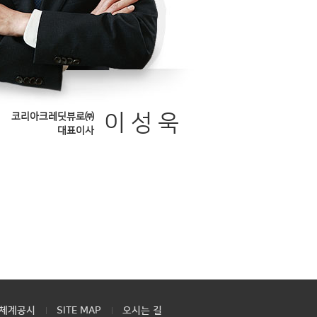
이 성 욱
코리아크레딧뷰로㈜
대표이사
체계공시
SITE MAP
오시는 길