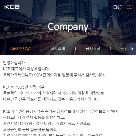
ENG
Company
CEO 인사말
회사소개
공지사항
신용교육
안녕하십니까.
KCB 대표이사 이성욱입니다.
코리아크레딧뷰로(KCB) 홈페이지를 방문해 주셔서 감사합니다.
KCB는 2005년 설립 이후,
독보적인 데이터 자산과 차별화된 서비스 개발 역량을 바탕으로
대한민국 신용 인프라를 책임지고 있는 신용평가회사입니다.
KCB의 개인신용평가업은 축적된 금융정보에 다양한 대안정보를 더하여
금융소비자의 경제 활동을 뒷받침하고,
개인사업자신용평가업은 다양한 사업자 정보 기반으로
소상공인의 금융 접근성을 높이고,
기업신용조회업은 객관적인 평가등급과 폭넓은 정보 제공으로